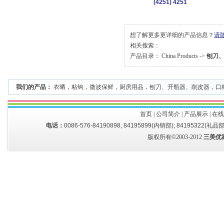
(4251) 4251
想了解更多更详细的产品信息？
请
相关搜索：
产品目录：
China Products
->
刨刀
我们的产品：
衣晒
，
粘钩
，
微波保鲜
，
厨房用品
，
刨刀、开瓶器、削皮器
，
口
首页
|
公司简介
|
产品展示
|
在线
电话：
0086-576-84190898, 84195899(内销部); 84195322(礼品部
版权所有©2003-2012
三美优