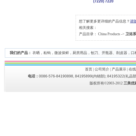
(7220) 7220
想了解更多更详细的产品信息？
请
相关搜索：
产品目录：
China Products
->
卫浴
我们的产品：
衣晒
，
粘钩
，
微波保鲜
，
厨房用品
，
刨刀、开瓶器、削皮器
，
口
首页
|
公司简介
|
产品展示
|
在线
电话：
0086-576-84190898, 84195899(内销部); 84195322(礼品部
版权所有©2003-2012
三美优