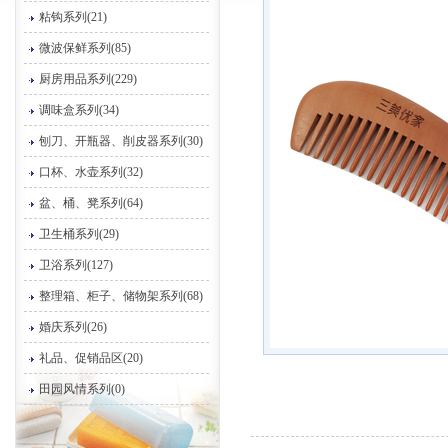
粘钩系列(21)
微波保鲜系列(85)
厨房用品系列(229)
调味盒系列(34)
刨刀、开瓶器、削皮器系列(30)
口杯、水壶系列(32)
盆、桶、凳系列(64)
卫生桶系列(29)
卫浴系列(127)
整理箱、柜子、储物架系列(68)
婚庆系列(26)
礼品、促销品区(20)
田园风情系列(0)