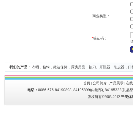
商业类型：
*
验证码：
我们的产品：
衣晒
，
粘钩
，
微波保鲜
，
厨房用品
，
刨刀、开瓶器、削皮器
，
口
首页
|
公司简介
|
产品展示
|
在线
电话：
0086-576-84190898, 84195899(内销部); 84195322(礼品部
版权所有©2003-2012
三美优