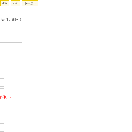
469
470
下一页 >
给我们，谢谢！
邮件。)