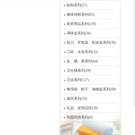
粘钩系列(21)
微波保鲜系列(85)
厨房用品系列(229)
调味盒系列(34)
刨刀、开瓶器、削皮器系列(30)
口杯、水壶系列(32)
盆、桶、凳系列(64)
卫生桶系列(29)
卫浴系列(127)
整理箱、柜子、储物架系列(68)
婚庆系列(26)
礼品、促销品区(20)
田园风情系列(0)