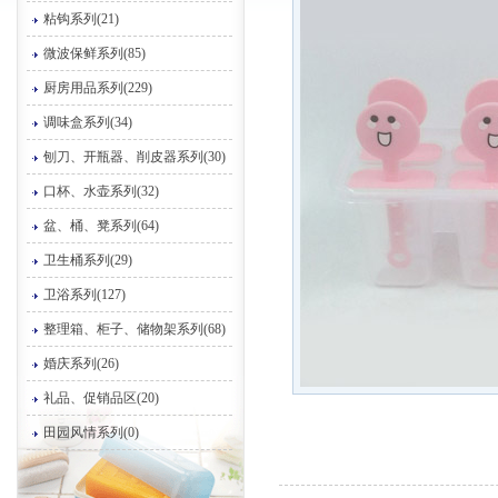
粘钩系列(21)
微波保鲜系列(85)
厨房用品系列(229)
调味盒系列(34)
刨刀、开瓶器、削皮器系列(30)
口杯、水壶系列(32)
盆、桶、凳系列(64)
卫生桶系列(29)
卫浴系列(127)
整理箱、柜子、储物架系列(68)
婚庆系列(26)
礼品、促销品区(20)
田园风情系列(0)