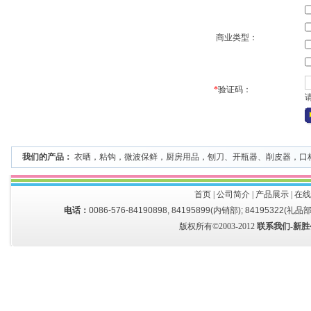
商业类型：
*
验证码：
我们的产品：
衣晒
，
粘钩
，
微波保鲜
，
厨房用品
，
刨刀、开瓶器、削皮器
，
口
首页
|
公司简介
|
产品展示
|
在线
电话：
0086-576-84190898, 84195899(内销部); 84195322(礼品部
版权所有©2003-2012
联系我们-新胜公