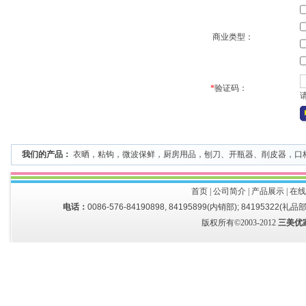
商业类型：
*
验证码：
我们的产品：
衣晒
，
粘钩
，
微波保鲜
，
厨房用品
，
刨刀、开瓶器、削皮器
，
口
首页
|
公司简介
|
产品展示
|
在线
电话：
0086-576-84190898, 84195899(内销部); 84195322(礼品部
版权所有©2003-2012
三美优