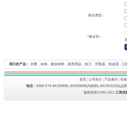
商业类型：
*
验证码：
我们的产品：
衣晒
，
粘钩
，
微波保鲜
，
厨房用品
，
刨刀、开瓶器、削皮器
，
口
首页
|
公司简介
|
产品展示
|
在线
电话：
0086-576-84190898, 84195899(内销部); 84195322(礼品部
版权所有©2003-2012
三美优