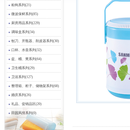
粘钩系列(21)
微波保鲜系列(85)
厨房用品系列(229)
调味盒系列(34)
刨刀、开瓶器、削皮器系列(30)
口杯、水壶系列(32)
盆、桶、凳系列(64)
卫生桶系列(29)
卫浴系列(127)
整理箱、柜子、储物架系列(68)
婚庆系列(26)
礼品、促销品区(20)
田园风情系列(0)