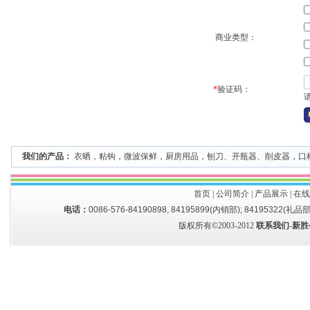
商业类型：
*
验证码：
我们的产品：
衣晒
，
粘钩
，
微波保鲜
，
厨房用品
，
刨刀、开瓶器、削皮器
，
口
首页
|
公司简介
|
产品展示
|
在线
电话：
0086-576-84190898, 84195899(内销部); 84195322(礼品部
版权所有©2003-2012
联系我们-新胜公