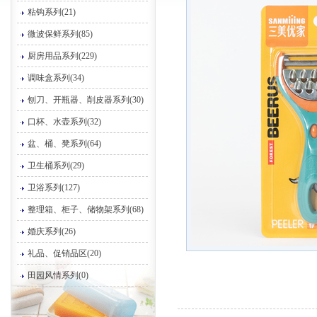
粘钩系列(21)
微波保鲜系列(85)
厨房用品系列(229)
调味盒系列(34)
刨刀、开瓶器、削皮器系列(30)
口杯、水壶系列(32)
盆、桶、凳系列(64)
卫生桶系列(29)
卫浴系列(127)
整理箱、柜子、储物架系列(68)
婚庆系列(26)
礼品、促销品区(20)
田园风情系列(0)