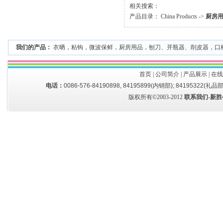
相关搜索：
产品目录：
China Products
->
厨房
我们的产品：
衣晒
，
粘钩
，
微波保鲜
，
厨房用品
，
刨刀、开瓶器、削皮器
，
口
首页
|
公司简介
|
产品展示
|
在线
电话：
0086-576-84190898, 84195899(内销部); 84195322(礼品部
版权所有©2003-2012
联系我们-新胜公