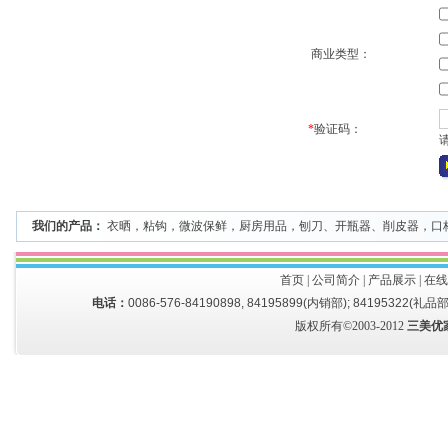
商业类型：
*
验证码：
我们的产品：
衣晒
，
粘钩
，
微波保鲜
，
厨房用品
，
刨刀、开瓶器、削皮器
，
口
首页
|
公司简介
|
产品展示
|
在线
电话：
0086-576-84190898, 84195899(内销部); 84195322(礼品部
版权所有©2003-2012
三美优