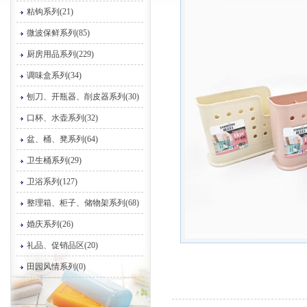
粘钩系列(21)
微波保鲜系列(85)
厨房用品系列(229)
调味盒系列(34)
刨刀、开瓶器、削皮器系列(30)
口杯、水壶系列(32)
盆、桶、凳系列(64)
卫生桶系列(29)
卫浴系列(127)
整理箱、柜子、储物架系列(68)
婚庆系列(26)
礼品、促销品区(20)
田园风情系列(0)