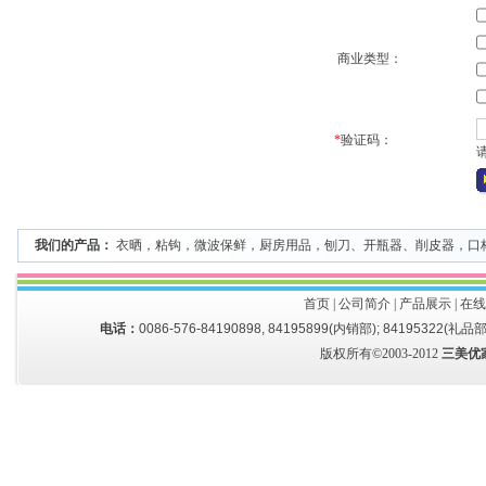
商业类型：
*
验证码：
我们的产品：
衣晒
，
粘钩
，
微波保鲜
，
厨房用品
，
刨刀、开瓶器、削皮器
，
口
首页
|
公司简介
|
产品展示
|
在线
电话：
0086-576-84190898, 84195899(内销部); 84195322(礼品部
版权所有©2003-2012
三美优