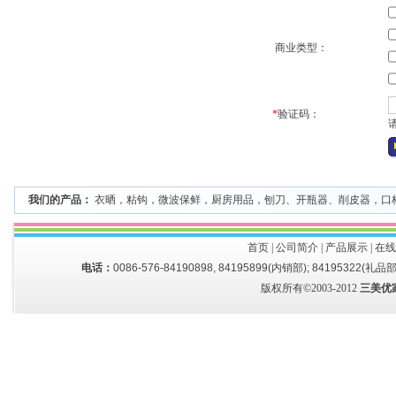
商业类型：
*
验证码：
我们的产品：
衣晒
，
粘钩
，
微波保鲜
，
厨房用品
，
刨刀、开瓶器、削皮器
，
口
首页
|
公司简介
|
产品展示
|
在线
电话：
0086-576-84190898, 84195899(内销部); 84195322(礼品部
版权所有©2003-2012
三美优