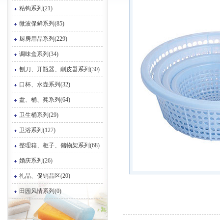
粘钩系列(21)
微波保鲜系列(85)
厨房用品系列(229)
调味盒系列(34)
刨刀、开瓶器、削皮器系列(30)
口杯、水壶系列(32)
盆、桶、凳系列(64)
卫生桶系列(29)
卫浴系列(127)
整理箱、柜子、储物架系列(68)
婚庆系列(26)
礼品、促销品区(20)
田园风情系列(0)