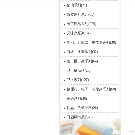
粘钩系列(21)
微波保鲜系列(85)
厨房用品系列(229)
调味盒系列(34)
刨刀、开瓶器、削皮器系列(30)
口杯、水壶系列(32)
盆、桶、凳系列(64)
卫生桶系列(29)
卫浴系列(127)
整理箱、柜子、储物架系列(68)
婚庆系列(26)
礼品、促销品区(20)
田园风情系列(0)