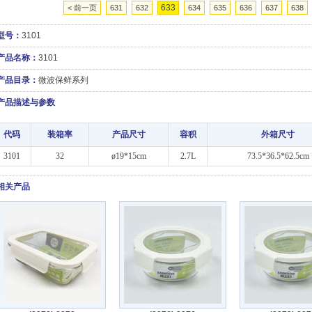
633
< 前一页
631
632
634
635
636
637
638
型号：
3101
产品名称：
3101
产品目录：
微波保鲜系列
产品描述与参数
代码
装箱率
产品尺寸
容积
外箱尺寸
3101
32
ø19*15cm
2.7L
73.5*36.5*62.5cm
相关产品