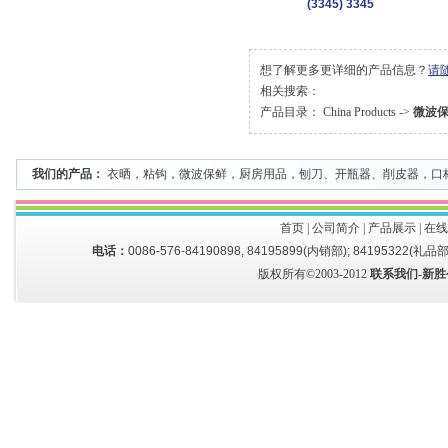
(3345) 3345
想了解更多更详细的产品信息？
请
相关搜索：
产品目录：
China Products
->
微波
我们的产品：
衣晒
，
粘钩
，
微波保鲜
，
厨房用品
，
刨刀、开瓶器、削皮器
，
口
首页
|
公司简介
|
产品展示
|
在线
电话：
0086-576-84190898, 84195899(内销部); 84195322(礼品部
版权所有©2003-2012
联系我们-新胜公