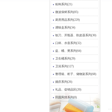
粘钩系列(21)
微波保鲜系列(85)
厨房用品系列(229)
调味盒系列(34)
刨刀、开瓶器、削皮器系列(30)
口杯、水壶系列(32)
盆、桶、凳系列(64)
卫生桶系列(29)
卫浴系列(127)
整理箱、柜子、储物架系列(68)
婚庆系列(26)
礼品、促销品区(20)
田园风情系列(0)