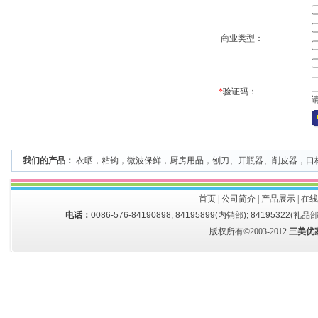
商业类型：
*
验证码：
我们的产品：
衣晒
，
粘钩
，
微波保鲜
，
厨房用品
，
刨刀、开瓶器、削皮器
，
口
首页
|
公司简介
|
产品展示
|
在线
电话：
0086-576-84190898, 84195899(内销部); 84195322(礼品部
版权所有©2003-2012
三美优