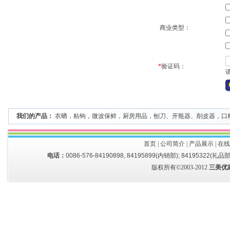
商业类型：
*
验证码：
我们的产品：
衣晒
，
粘钩
，
微波保鲜
，
厨房用品
，
刨刀、开瓶器、削皮器
，
口
首页
|
公司简介
|
产品展示
|
在线
电话：
0086-576-84190898, 84195899(内销部); 84195322(礼品部
版权所有©2003-2012
三美优