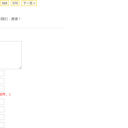
569
570
下一页 >
给我们，谢谢！
邮件。)