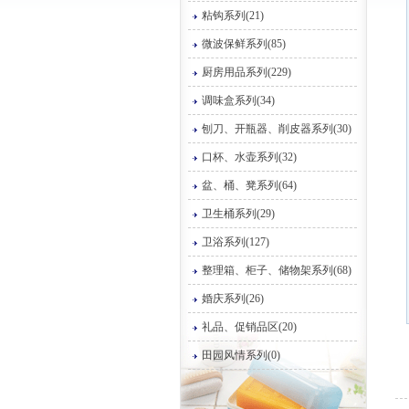
粘钩系列(21)
微波保鲜系列(85)
厨房用品系列(229)
调味盒系列(34)
刨刀、开瓶器、削皮器系列(30)
口杯、水壶系列(32)
盆、桶、凳系列(64)
卫生桶系列(29)
卫浴系列(127)
整理箱、柜子、储物架系列(68)
婚庆系列(26)
礼品、促销品区(20)
田园风情系列(0)