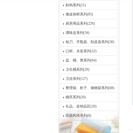
粘钩系列(21)
微波保鲜系列(85)
厨房用品系列(229)
调味盒系列(34)
刨刀、开瓶器、削皮器系列(30)
口杯、水壶系列(32)
盆、桶、凳系列(64)
卫生桶系列(29)
卫浴系列(127)
整理箱、柜子、储物架系列(68)
婚庆系列(26)
礼品、促销品区(20)
田园风情系列(0)