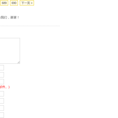
689
690
下一页 >
给我们，谢谢！
邮件。)