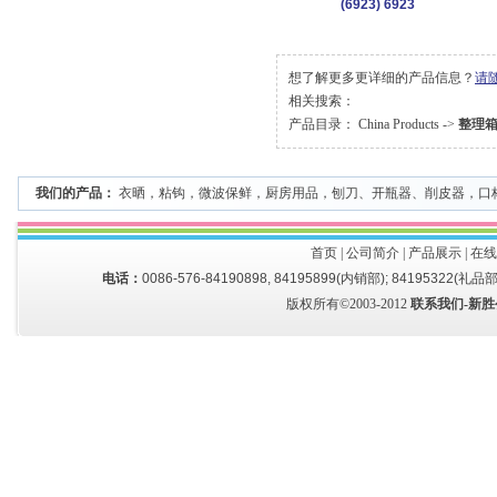
(6923) 6923
想了解更多更详细的产品信息？
请
相关搜索：
产品目录：
China Products
->
整理
我们的产品：
衣晒
，
粘钩
，
微波保鲜
，
厨房用品
，
刨刀、开瓶器、削皮器
，
口
首页
|
公司简介
|
产品展示
|
在线
电话：
0086-576-84190898, 84195899(内销部); 84195322(礼品部
版权所有©2003-2012
联系我们-新胜公