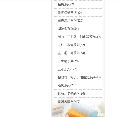
粘钩系列(21)
微波保鲜系列(85)
厨房用品系列(229)
调味盒系列(34)
刨刀、开瓶器、削皮器系列(30)
口杯、水壶系列(32)
盆、桶、凳系列(64)
卫生桶系列(29)
卫浴系列(127)
整理箱、柜子、储物架系列(68)
婚庆系列(26)
礼品、促销品区(20)
田园风情系列(0)