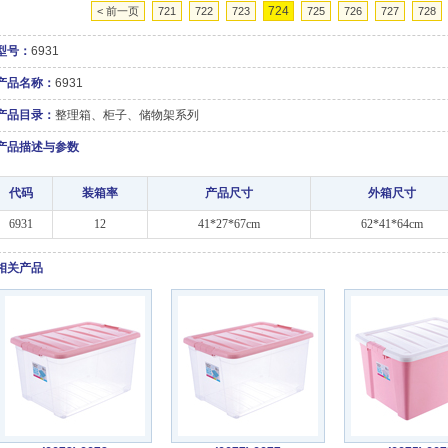
724
< 前一页
721
722
723
725
726
727
728
型号：
6931
产品名称：
6931
产品目录：
整理箱、柜子、储物架系列
产品描述与参数
代码
装箱率
产品尺寸
外箱尺寸
6931
12
41*27*67cm
62*41*64cm
相关产品