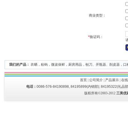
商业类型：
*
验证码：
我们的产品：
衣晒
，
粘钩
，
微波保鲜
，
厨房用品
，
刨刀、开瓶器、削皮器
，
口
首页
|
公司简介
|
产品展示
|
在线
电话：
0086-576-84190898, 84195899(内销部); 84195322(礼品部
版权所有©2003-2012
三美优