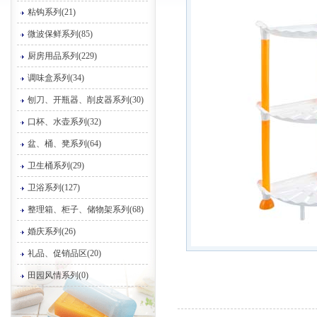
粘钩系列(21)
微波保鲜系列(85)
厨房用品系列(229)
调味盒系列(34)
刨刀、开瓶器、削皮器系列(30)
口杯、水壶系列(32)
盆、桶、凳系列(64)
卫生桶系列(29)
卫浴系列(127)
整理箱、柜子、储物架系列(68)
婚庆系列(26)
礼品、促销品区(20)
田园风情系列(0)