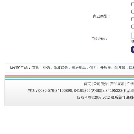
商业类型：
*
验证码：
我们的产品：
衣晒
，
粘钩
，
微波保鲜
，
厨房用品
，
刨刀、开瓶器、削皮器
，
口
首页
|
公司简介
|
产品展示
|
在线
电话：
0086-576-84190898, 84195899(内销部); 84195322(礼品部
版权所有©2003-2012
联系我们-新胜公