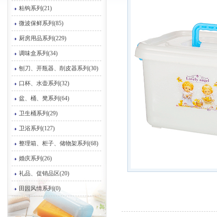
粘钩系列(21)
微波保鲜系列(85)
厨房用品系列(229)
调味盒系列(34)
刨刀、开瓶器、削皮器系列(30)
口杯、水壶系列(32)
盆、桶、凳系列(64)
卫生桶系列(29)
卫浴系列(127)
整理箱、柜子、储物架系列(68)
婚庆系列(26)
礼品、促销品区(20)
田园风情系列(0)