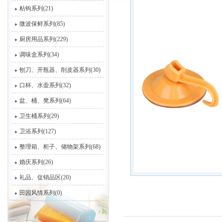
粘钩系列(21)
微波保鲜系列(85)
厨房用品系列(229)
调味盒系列(34)
刨刀、开瓶器、削皮器系列(30)
口杯、水壶系列(32)
盆、桶、凳系列(64)
卫生桶系列(29)
卫浴系列(127)
整理箱、柜子、储物架系列(68)
婚庆系列(26)
礼品、促销品区(20)
田园风情系列(0)