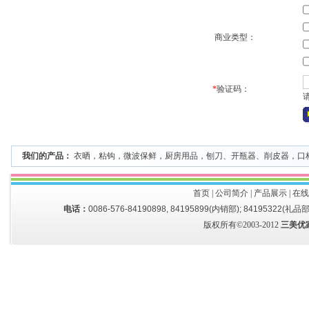
商业类型：
*
验证码：
我们的产品：
衣晒
，
粘钩
，
微波保鲜
，
厨房用品
，
刨刀、开瓶器、削皮器
，
口
首页
|
公司简介
|
产品展示
|
在线
电话：
0086-576-84190898, 84195899(内销部); 84195322(礼品部
版权所有©2003-2012
三美优