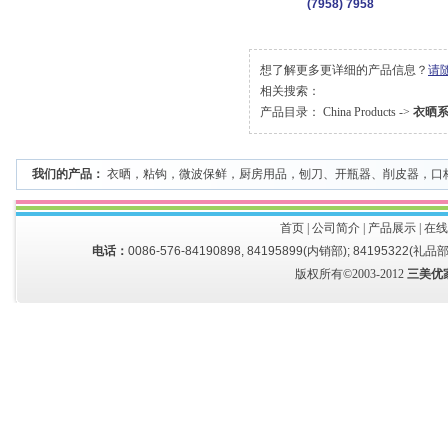
(7958) 7958
想了解更多更详细的产品信息？
请
相关搜索：
产品目录：
China Products
->
衣晒
我们的产品：
衣晒
，
粘钩
，
微波保鲜
，
厨房用品
，
刨刀、开瓶器、削皮器
，
口
首页
|
公司简介
|
产品展示
|
在线
电话：
0086-576-84190898, 84195899(内销部); 84195322(礼品部
版权所有©2003-2012
三美优