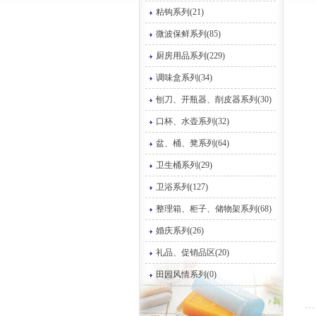
粘钩系列(21)
微波保鲜系列(85)
厨房用品系列(229)
调味盒系列(34)
刨刀、开瓶器、削皮器系列(30)
口杯、水壶系列(32)
盆、桶、凳系列(64)
卫生桶系列(29)
卫浴系列(127)
整理箱、柜子、储物架系列(68)
婚庆系列(26)
礼品、促销品区(20)
田园风情系列(0)