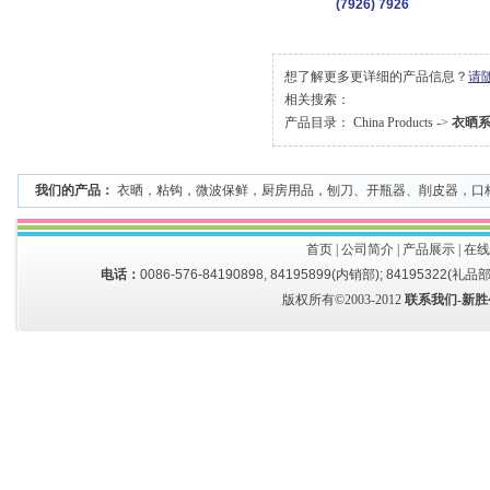
(7926) 7926
想了解更多更详细的产品信息？
请
相关搜索：
产品目录：
China Products
->
衣晒
我们的产品：
衣晒
，
粘钩
，
微波保鲜
，
厨房用品
，
刨刀、开瓶器、削皮器
，
口
首页
|
公司简介
|
产品展示
|
在线
电话：
0086-576-84190898, 84195899(内销部); 84195322(礼品部
版权所有©2003-2012
联系我们-新胜公