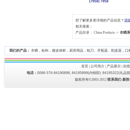
(7958) 7958
想了解更多更详细的产品信息？
请
相关搜索：
产品目录：
China Products
->
衣晒
我们的产品：
衣晒
，
粘钩
，
微波保鲜
，
厨房用品
，
刨刀、开瓶器、削皮器
，
口
首页
|
公司简介
|
产品展示
|
在线
电话：
0086-576-84190898, 84195899(内销部); 84195322(礼品部
版权所有©2003-2012
联系我们-新胜公