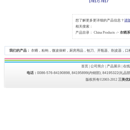
(7817) 7817
想了解更多更详细的产品信息？
请
相关搜索：
产品目录：
China Products
->
衣晒
我们的产品：
衣晒
，
粘钩
，
微波保鲜
，
厨房用品
，
刨刀、开瓶器、削皮器
，
口
首页
|
公司简介
|
产品展示
|
在线
电话：
0086-576-84190898, 84195899(内销部); 84195322(礼品部
版权所有©2003-2012
三美优