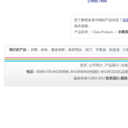
(7908) 7908
想了解更多更详细的产品信息？
请
相关搜索：
产品目录：
China Products
->
衣晒
我们的产品：
衣晒
，
粘钩
，
微波保鲜
，
厨房用品
，
刨刀、开瓶器、削皮器
，
口
首页
|
公司简介
|
产品展示
|
在线
电话：
0086-576-84190898, 84195899(内销部); 84195322(礼品部
版权所有©2003-2012
联系我们-新胜公