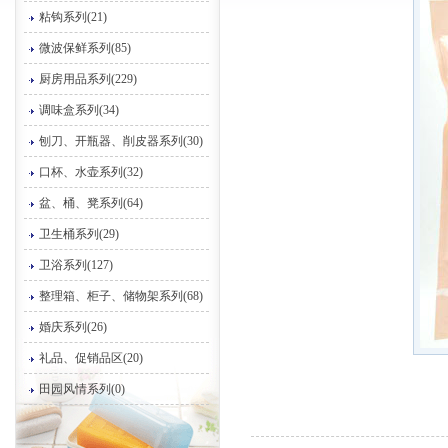
粘钩系列(21)
微波保鲜系列(85)
厨房用品系列(229)
调味盒系列(34)
刨刀、开瓶器、削皮器系列(30)
口杯、水壶系列(32)
盆、桶、凳系列(64)
卫生桶系列(29)
卫浴系列(127)
整理箱、柜子、储物架系列(68)
婚庆系列(26)
礼品、促销品区(20)
田园风情系列(0)