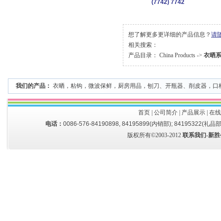
(7742) 7742
想了解更多更详细的产品信息？
请
相关搜索：
产品目录：
China Products
->
衣晒
我们的产品：
衣晒
，
粘钩
，
微波保鲜
，
厨房用品
，
刨刀、开瓶器、削皮器
，
口
首页
|
公司简介
|
产品展示
|
在线
电话：
0086-576-84190898, 84195899(内销部); 84195322(礼品部
版权所有©2003-2012
联系我们-新胜公