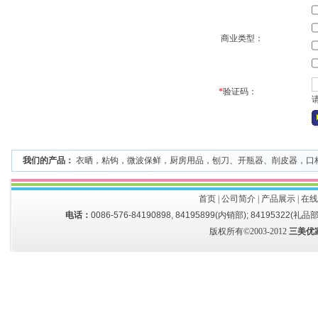
商业类型：
*
验证码：
我们的产品：
衣晒
，
粘钩
，
微波保鲜
，
厨房用品
，
刨刀、开瓶器、削皮器
，
口
首页
|
公司简介
|
产品展示
|
在线
电话：
0086-576-84190898, 84195899(内销部); 84195322(礼品部
版权所有©2003-2012
三美优