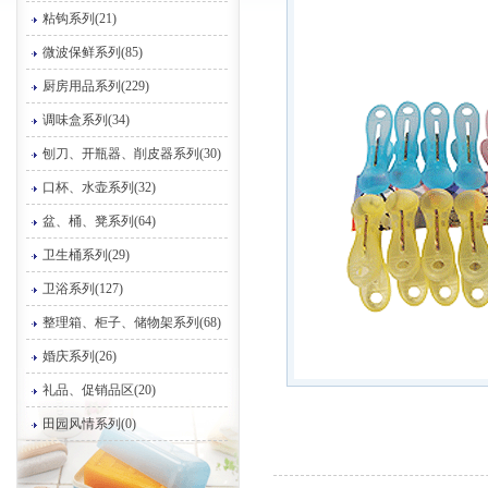
粘钩系列(21)
微波保鲜系列(85)
厨房用品系列(229)
调味盒系列(34)
刨刀、开瓶器、削皮器系列(30)
口杯、水壶系列(32)
盆、桶、凳系列(64)
卫生桶系列(29)
卫浴系列(127)
整理箱、柜子、储物架系列(68)
婚庆系列(26)
礼品、促销品区(20)
田园风情系列(0)