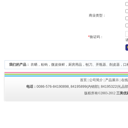
商业类型：
*
验证码：
我们的产品：
衣晒
，
粘钩
，
微波保鲜
，
厨房用品
，
刨刀、开瓶器、削皮器
，
口
首页
|
公司简介
|
产品展示
|
在线
电话：
0086-576-84190898, 84195899(内销部); 84195322(礼品部
版权所有©2003-2012
三美优