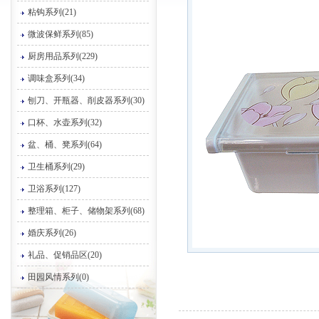
粘钩系列(21)
微波保鲜系列(85)
厨房用品系列(229)
调味盒系列(34)
刨刀、开瓶器、削皮器系列(30)
口杯、水壶系列(32)
盆、桶、凳系列(64)
卫生桶系列(29)
卫浴系列(127)
整理箱、柜子、储物架系列(68)
婚庆系列(26)
礼品、促销品区(20)
田园风情系列(0)