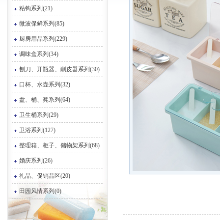
粘钩系列(21)
微波保鲜系列(85)
厨房用品系列(229)
调味盒系列(34)
刨刀、开瓶器、削皮器系列(30)
口杯、水壶系列(32)
盆、桶、凳系列(64)
卫生桶系列(29)
卫浴系列(127)
整理箱、柜子、储物架系列(68)
婚庆系列(26)
礼品、促销品区(20)
田园风情系列(0)