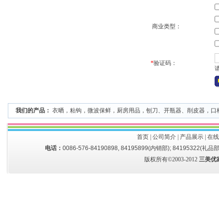
商业类型：
*
验证码：
我们的产品：
衣晒
，
粘钩
，
微波保鲜
，
厨房用品
，
刨刀、开瓶器、削皮器
，
口
首页
|
公司简介
|
产品展示
|
在线
电话：
0086-576-84190898, 84195899(内销部); 84195322(礼品部
版权所有©2003-2012
三美优